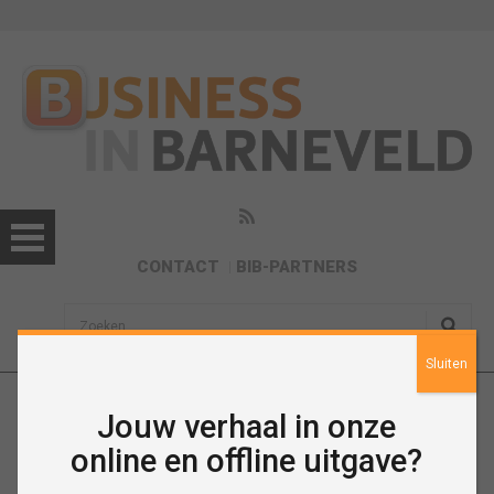
CONTACT
BIB-PARTNERS
sisea.search
Sluiten
Jouw verhaal in onze
Trots op De Briellaerd
online en offline uitgave?