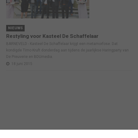
NIEUWS
Restyling voor Kasteel De Schaffelaar
BARNEVELD - Kasteel De Schaffelaar krijgt een metamorfose. Dat
kondigde Timo Kruft donderdag aan tijdens de jaarlijkse Haringparty van
De Preuverie en BDUmedia.
18 juni 2015
Business in Barneveld
©
2026
Technische realisatie webbureau