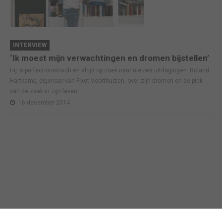
INTERVIEW
‘Ik moest mijn verwachtingen en dromen bijstellen’
Hij is perfectionistisch en altijd op zoek naar nieuwe uitdagingen. Roland
Hartkamp, eigenaar van Fixet Voorthuizen, over zijn dromen en de plek
van de zaak in zijn leven.
16 december 2014
Business in Barneveld
©
2026
Technische realisatie webbureau