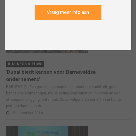
Vraag meer info aan
BUSINESS NIEUWS
'Dubai biedt kansen voor Barneveldse
ondernemers'
BARNEVELD - Een groeiende economie, monetaire stabiliteit, geen
handelsbelemmeringen, 0% belasting over winst en inkomen en een
strategische ligging. Dat maakt Dubai volgens Visser & Visser tot de
perfecte handelshub.
16 december 2014