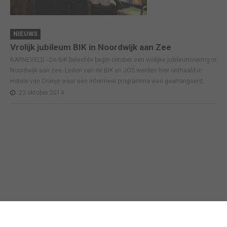
NIEUWS
Vrolijk jubileum BIK in Noordwijk aan Zee
BARNEVELD - De BIK beleefde begin oktober een vrolijke jubileumviering in
Noordwijk aan zee. Leden van de BIK en JOS werden hier onthaald in
Hotels van Oranje waar een informeel programma was gearrangeerd.
23 oktober 2014
Business in Barneveld
©
2026
Technische realisatie webbureau
Census Online