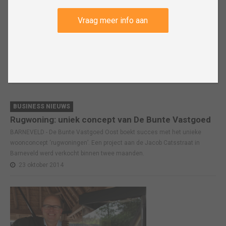
Vraag meer info aan
BUSINESS NIEUWS
Rugwoning: uniek concept van De Bunte Vastgoed
BARNEVELD - De Bunte Vastgoed Oost boekt succes met het unieke
woonconcept ‘rugwoningen’. Een project aan de Jacob Catsstraat in
Barneveld werd verkocht binnen twee maanden.
23 oktober 2014