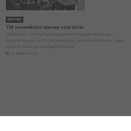
NIEUWS
TIK verwelkomt nieuwe voorzitter
TERSCHUUR - De Terschuurse Industriële Kring heeft een nieuwe
voorzitter. Gert van de Pol, die jarenlang als interim functioneerde, droeg
recent de hamer over aan Sjaak Malestein.
21 oktober 2014
Business in Barneveld
©
2026
Technische realisatie webbureau
Census Online