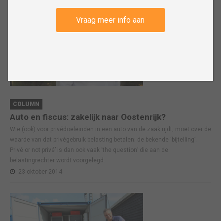
Vraag meer info aan
COLUMN
Auto en fiscus: zakelijk naar Oostenrijk?
Wie (ook) voor privédoeleinden in een auto van de zaak rijdt, moet over de
waarde van dat privégebruik belasting betalen: de bekende ‘bijtelling’.
Privé or not privé’ is dan ook vaak ‘the question’ die aan de
belastingrechter wordt voorgelegd.
23 oktober 2014