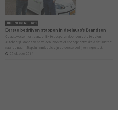
BUSINESS NIEUWS
Eerste bedrijven stappen in deelauto's Brandsen
Op autokosten valt aanzienlijk te besparen door een auto te delen.
Autobedrijf Brandsen heeft een innovatief concept ontwikkeld dat luistert
naar de naam Stappin. Inmiddels zijn de eerste bedrijven ingestapt.
22 oktober 2014
Business in Barneveld
©
2026
Technische realisatie webbureau