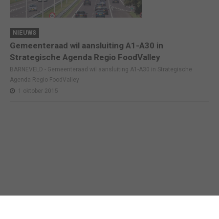
NIEUWS
Gemeenteraad wil aansluiting A1-A30 in
Strategische Agenda Regio FoodValley
BARNEVELD - Gemeenteraad wil aansluiting A1-A30 in Strategische
Agenda Regio FoodValley
1 oktober 2015
Business in Barneveld
©
2026
Technische realisatie webbureau
Census Online