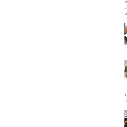
w
s
b
e
C