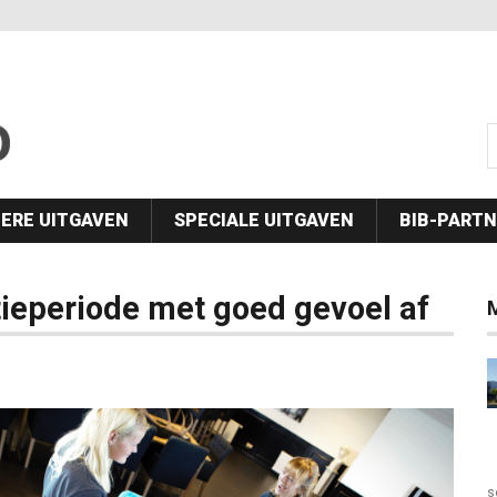
s
ERE UITGAVEN
SPECIALE UITGAVEN
BIB-PART
ieperiode met goed gevoel af
M
s