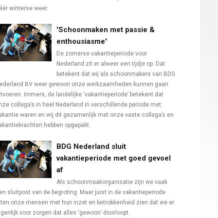
éér winterse weer.
'Schoonmaken met passie &
enthousiasme'
De zomerse vakantieperiode voor
Nederland zit er alweer een tijdje op. Dat
betekent dat wij als schoonmakers van BDG
ederland BV weer gewoon onze werkzaamheden kunnen gaan
itvoeren. Immers, de landelijke ‘vakantieperiode’ betekent dat
nze collega’s in heel Nederland in verschillende periode met
akantie waren en wij dit gezamenlijk met onze vaste collega’s en
akantiekrachten hebben opgepakt.
BDG Nederland sluit
vakantieperiode met goed gevoel
af
Als schoonmaakorganisatie zijn we vaak
en sluitpost van de begroting. Maar juist in de vakantieperiode
aten onze mensen met hun inzet en betrokkenheid zien dat we er
igenlijk voor zorgen dat alles ‘gewoon’ doorloopt.