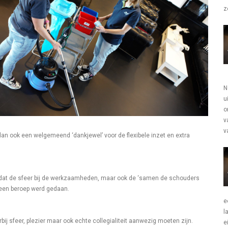
z
N
u
o
v
v
an ook een welgemeend ‘dankjewel’ voor de flexibele inzet en extra
en dat de sfeer bij de werkzaamheden, maar ook de ‘samen de schouders
p een beroep werd gedaan.
e
l
ij sfeer, plezier maar ook echte collegialiteit aanwezig moeten zijn.
e