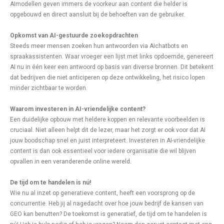
AImodellen geven immers de voorkeur aan content die helder is
opgebouwd en direct aansluit bij de behoeften van de gebruiker.
Opkomst van AI-gestuurde zoekopdrachten
Steeds meer mensen zoeken hun antwoorden via AIchatbots en
spraakassistenten. Waar vroeger een lijst met links opdoemde, genereert
AI nu in één keer een antwoord op basis van diverse bronnen. Dit betekent
dat bedrijven die niet anticiperen op deze ontwikkeling, het risico lopen
minder zichtbaar te worden.
Waarom investeren in AI-vriendelijke content?
Een duidelijke opbouw met heldere koppen en relevante voorbeelden is
cruciaal. Niet alleen helpt dit de lezer, maar het zorgt er ook voor dat AI
jouw boodschap snel en juist interpreteert. Investeren in AI-vriendelijke
content is dan ook essentieel voor iedere organisatie die wil blijven
opvallen in een veranderende online wereld.
De tijd om te handelen is nú!
Wie nu al inzet op generatieve content, heeft een voorsprong op de
concurrentie. Heb jij al nagedacht over hoe jouw bedrijf de kansen van
GEO kan benutten? De toekomst is generatief, de tijd om te handelen is