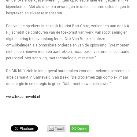
en de lokale werkgeversverenigingen op30 september een gezamenlijke
bijeenkomst. Met als doel om ervaringen te delen, slimme oplossingen te
bespreken en elkaar te inspireren.
Een van de sprekers is zakelijk futurist Bart Götte, verbonden aan de UvA.
Hij schetst de contouren van de toekomst van werk: van robotisering en
digitalisering tot levenslang leren. Ook Van Beek ziet deze
ontwikkelingen als onmisbare onderdelen van de oplossing. “We moeten
niet alleen nieuwe mensen aantrekken, maar ook investeren in bestaand
personeel. Met scholing, met technologie, met visie.”
De BIK blijft zich in ieder geval hard maken voor een toekomstbestendige
arbeidsmarkt in Barneveld. Van Beek: “De problemen zijn complex, maar
de energie in onze regio is groot. Dáár moeten we op bouwen.”
www.bikbarneveld.nl