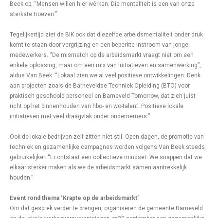
Beek op. “Mensen willen hier wérken. Die mentaliteit is een van onze
sterkste troeven.”
Tegelijkertijd ziet de BIK ook dat diezelfde arbeidsmentaliteit onder druk
komt te staan door vergrijzing en een beperkte instroom van jonge
medewerkers. “De mismatch op de arbeidsmarkt vraagt niet om een
enkele oplossing, maar om een mix van initiatieven en samenwerking”,
aldus Van Beek. “Lokaal zien we al veel positieve ontwikkelingen. Denk
aan projecten zoals de Barneveldse Techniek Opleiding (BTO) voor
praktisch geschoold personeel en Barneveld Tomorrow, dat zich juist
richt op het binnenhouden van hbo- en wo-talent. Positieve lokale
initiatieven met veel draagvlak onder ondernemers.”
Ook de lokale bedrijven zelf zitten niet stil. Open dagen, de promotie van
techniek en gezamenlijke campagnes worden volgens Van Beek steeds
gebruikelijker. “Er ontstaat een collectieve mindset. We snappen dat we
elkaar sterker maken als we de arbeidsmarkt sámen aantrekkelijk
houden.”
Event rond thema ‘Krapte op de arbeidsmarkt’
Om dat gesprek verder te brengen, organiseren de gemeente Barneveld