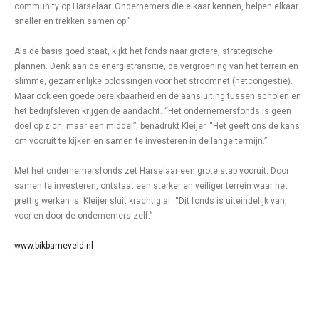
community op Harselaar. Ondernemers die elkaar kennen, helpen elkaar
sneller en trekken samen op.”
Als de basis goed staat, kijkt het fonds naar grotere, strategische
plannen. Denk aan de energietransitie, de vergroening van het terrein en
slimme, gezamenlijke oplossingen voor het stroomnet (netcongestie).
Maar ook een goede bereikbaarheid en de aansluiting tussen scholen en
het bedrijfsleven krijgen de aandacht. “Het ondernemersfonds is geen
doel op zich, maar een middel”, benadrukt Kleijer. “Het geeft ons de kans
om vooruit te kijken en samen te investeren in de lange termijn.”
Met het ondernemersfonds zet Harselaar een grote stap vooruit. Door
samen te investeren, ontstaat een sterker en veiliger terrein waar het
prettig werken is. Kleijer sluit krachtig af: “Dit fonds is uiteindelijk van,
voor en door de ondernemers zelf.”
www.bikbarneveld.nl