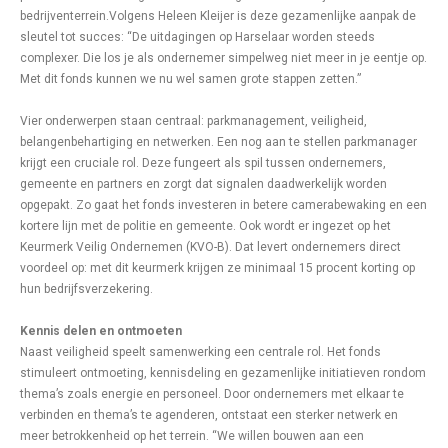
bedrijventerrein.Volgens Heleen Kleijer is deze gezamenlijke aanpak de
sleutel tot succes: “De uitdagingen op Harselaar worden steeds
complexer. Die los je als ondernemer simpelweg niet meer in je eentje op.
Met dit fonds kunnen we nu wel samen grote stappen zetten.”
Vier onderwerpen staan centraal: parkmanagement, veiligheid,
belangenbehartiging en netwerken. Een nog aan te stellen parkmanager
krijgt een cruciale rol. Deze fungeert als spil tussen ondernemers,
gemeente en partners en zorgt dat signalen daadwerkelijk worden
opgepakt. Zo gaat het fonds investeren in betere camerabewaking en een
kortere lijn met de politie en gemeente. Ook wordt er ingezet op het
Keurmerk Veilig Ondernemen (KVO-B). Dat levert ondernemers direct
voordeel op: met dit keurmerk krijgen ze minimaal 15 procent korting op
hun bedrijfsverzekering.
Kennis delen en ontmoeten
Naast veiligheid speelt samenwerking een centrale rol. Het fonds
stimuleert ontmoeting, kennisdeling en gezamenlijke initiatieven rondom
thema’s zoals energie en personeel. Door ondernemers met elkaar te
verbinden en thema’s te agenderen, ontstaat een sterker netwerk en
meer betrokkenheid op het terrein. “We willen bouwen aan een