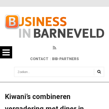
CONTACT
BIB-PARTNERS
sisea.search
Kiwani’s combineren
vergadering met diner in