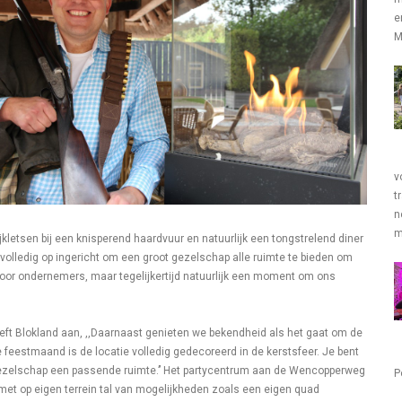
e
M
v
t
n
m
kletsen bij een knisperend haardvuur en natuurlijk een tongstrelend diner
r volledig op ingericht om een groot gezelschap alle ruimte te bieden om
voor ondernemers, maar tegelijkertijd natuurlijk een moment om ons
 geeft Blokland aan, ,,Daarnaast genieten we bekendheid als het gaat om de
 de feestmaand is de locatie volledig gedecoreerd in de kerstsfeer. Je bent
 gezelschap een passende ruimte.’’ Het partycentrum aan de Wencopperweg
P
s met op eigen terrein tal van mogelijkheden zoals een eigen quad