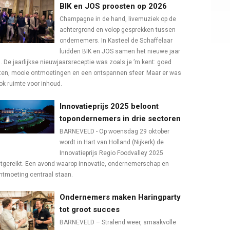
BIK en JOS proosten op 2026
Champagne in de hand, livemuziek op de
achtergrond en volop gesprekken tussen
ondernemers. In Kasteel de Schaffelaar
luidden BIK en JOS samen het nieuwe jaar
n. De jaarlijkse nieuwjaarsreceptie was zoals je ’m kent: goed
ten, mooie ontmoetingen en een ontspannen sfeer. Maar er was
ok ruimte voor inhoud.
Innovatieprijs 2025 beloont
topondernemers in drie sectoren
BARNEVELD - Op woensdag 29 oktober
wordt in Hart van Holland (Nijkerk) de
Innovatieprijs Regio Foodvalley 2025
itgereikt. Een avond waarop innovatie, ondernemerschap en
ntmoeting centraal staan.
Ondernemers maken Haringparty
tot groot succes
BARNEVELD – Stralend weer, smaakvolle