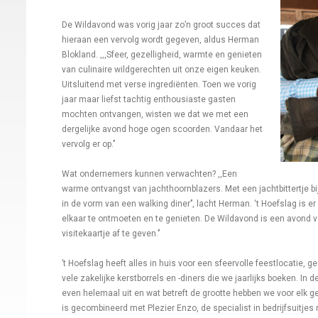
De Wildavond was vorig jaar zo’n groot succes dat
hieraan een vervolg wordt gegeven, aldus Herman
Blokland. ,,,Sfeer, gezelligheid, warmte en genieten
van culinaire wildgerechten uit onze eigen keuken.
Uitsluitend met verse ingrediënten. Toen we vorig
jaar maar liefst tachtig enthousiaste gasten
mochten ontvangen, wisten we dat we met een
dergelijke avond hoge ogen scoorden. Vandaar het
vervolg er op.’’
Wat ondernemers kunnen verwachten? ,,Een
warme ontvangst van jachthoornblazers. Met een jachtbittertje bij
in de vorm van een walking diner’’, lacht Herman. ‘t Hoefslag is e
elkaar te ontmoeten en te genieten. De Wildavond is een avond 
visitekaartje af te geven.’’
’t Hoefslag heeft alles in huis voor een sfeervolle feestlocatie,
vele zakelijke kerstborrels en -diners die we jaarlijks boeken. In
even helemaal uit en wat betreft de grootte hebben we voor elk
is gecombineerd met Plezier Enzo, de specialist in bedrijfsuitje