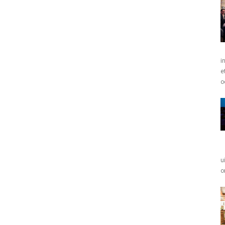
i
e
o
u
o