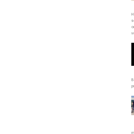
H
s
o
v
B
p
m