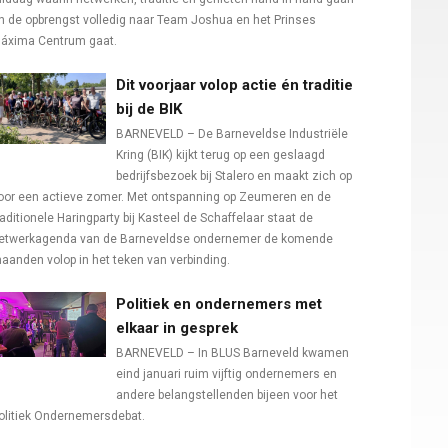
n de opbrengst volledig naar Team Joshua en het Prinses
áxima Centrum gaat.
Dit voorjaar volop actie én traditie
bij de BIK
BARNEVELD – De Barneveldse Industriële
Kring (BIK) kijkt terug op een geslaagd
bedrijfsbezoek bij Stalero en maakt zich op
oor een actieve zomer. Met ontspanning op Zeumeren en de
raditionele Haringparty bij Kasteel de Schaffelaar staat de
etwerkagenda van de Barneveldse ondernemer de komende
aanden volop in het teken van verbinding.
Politiek en ondernemers met
elkaar in gesprek
BARNEVELD – In BLUS Barneveld kwamen
eind januari ruim vijftig ondernemers en
andere belangstellenden bijeen voor het
olitiek Ondernemersdebat.