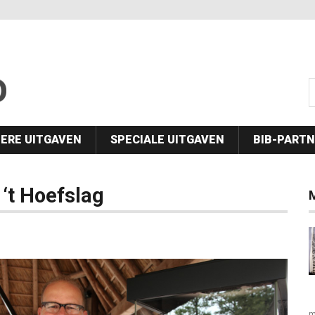
s
ERE UITGAVEN
SPECIALE UITGAVEN
BIB-PART
‘t Hoefslag
M
m