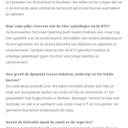
ecosysteem om de krachten te bundelen. We willen ervoor zorgen dat we
in de komende jaren voldoende technisch personeel kunnen aantrekken
en opleiden.
Waar staan jullie concreet met de mbo-opleidingen via de BTO?
De Barneveldse Techniek Opleiding biedt sterke modules aan, maar nog
niet specifiek voor de windindustrie. We hebben een onderzoeksbureau in
de arm genomen om de exacte behoefte van bedrijven en opleiders te
inventariseren. Op basis daarvan kan de BTO gerichte modules of
volledige opleidingen gaan inrichten voor jonge talenten en
zijinstromers.”
Hoe groeit de dynamiek tussen industrie, onderwijs en het lokale
bestuur?
Die verbinding versterkt snel. We kijken inmiddels breder dan mbo; er
loopt een doorgaande leerlijn van vmbo tot hbo en universiteit. Er zijn
gesprekken met hogescholen in Arnhem, Nijmegen, Utrecht en Ede over
techniek, en ook is er aandacht voor onder meer ICT en circulariteit. De
gemeente Barneveld ondersteunt dit volop.
Neemt de behoefte vanuit de markt en de regio toe?