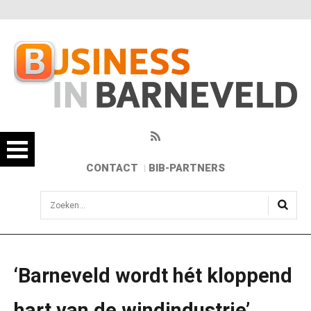
CONTACT
BIB-PARTNERS
sisea.search
‘Barneveld wordt hét kloppend
hart van de windindustrie’