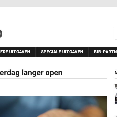
s
ERE UITGAVEN
SPECIALE UITGAVEN
BIB-PART
terdag langer open
b