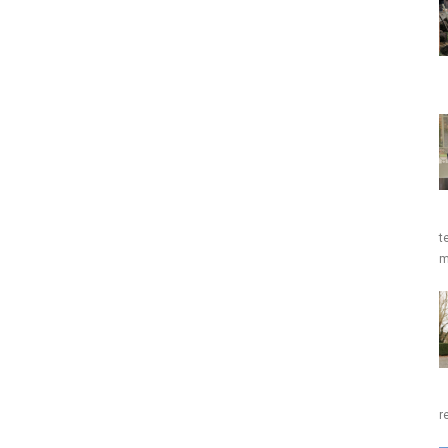
t
m
r