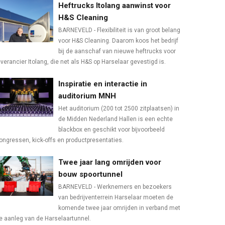
Heftrucks Itolang aanwinst voor
H&S Cleaning
BARNEVELD - Flexibiliteit is van groot belang
voor H&S Cleaning. Daarom koos het bedrijf
bij de aanschaf van nieuwe heftrucks voor
everancier Itolang, die net als H&S op Harselaar gevestigd is.
Inspiratie en interactie in
auditorium MNH
Het auditorium (200 tot 2500 zitplaatsen) in
de Midden Nederland Hallen is een echte
blackbox en geschikt voor bijvoorbeeld
ongressen, kick-offs en productpresentaties.
Twee jaar lang omrijden voor
bouw spoortunnel
BARNEVELD - Werknemers en bezoekers
van bedrijventerrein Harselaar moeten de
komende twee jaar omrijden in verband met
e aanleg van de Harselaartunnel.