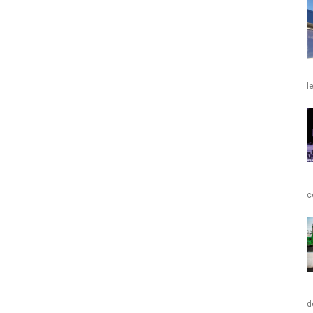
l
c
d