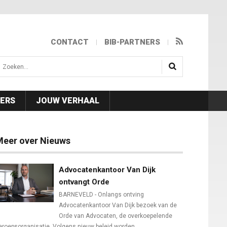
CONTACT
BIB-PARTNERS
isea.search
NERS
JOUW VERHAAL
Meer over Nieuws
Advocatenkantoor Van Dijk
ontvangt Orde
BARNEVELD - Onlangs ontving
Advocatenkantoor Van Dijk bezoek van de
Orde van Advocaten, de overkoepelende
eroepsorganisatie. Volgens nieuw beleid worden