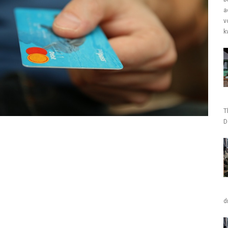
a
v
k
T
D
d