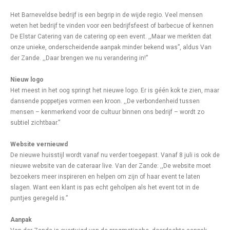
Het Barneveldse bedrijf is een begrip in de wijde regio. Veel mensen
weten het bedrijf te vinden voor een bedrijfsfeest of barbecue of kennen
De Elstar Catering van de catering op een event. ,,Maar we merkten dat
onze unieke, onderscheidende aanpak minder bekend was”, aldus Van
der Zande. ,,Daar brengen we nu verandering in!”
Nieuw logo
Het meest in het oog springt het nieuwe logo. Er is géén kok te zien, maar
dansende poppetjes vormen een kroon. ,,De verbondenheid tussen
mensen – kenmerkend voor de cultuur binnen ons bedrijf – wordt zo
subtiel zichtbaar.”
Website vernieuwd
De nieuwe huisstijl wordt vanaf nu verder toegepast. Vanaf 8 juli is ook de
nieuwe website van de cateraar live. Van der Zande: ,,De website moet
bezoekers meer inspireren en helpen om zijn of haar event te laten
slagen. Want een klant is pas echt geholpen als het event tot in de
puntjes geregeld is.”
Aanpak