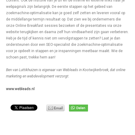
content. Ook de historie van je url en de interne en externe links naar je
webpagina’s zijn belangrijk. De eerste stappen op het gebied van
zoekmachine-optimalisatie kan je goed zelf zetten en leveren vooral op
de middellange termijn resultaat op. Dat zien we bij ondernemers die
onze Online Breakfast sessies bezoeken of de presentaties via onze
website terugkijken en daarna zelf hun vindbaarheid zijn gaan verbeteren.
Heb je de tijd of kennis niet om vervolgstappen te zetten? Laat je dan
ondersteunen door een SEO-specialist die zoekmachine-optimalisatie
voor je opdeelt in stappen en je inspanningen meetbaar maakt. Wie de
schoen past, trekke hem aan!
Ben van Luttikhuizen is eigenaar van Webleads in Kootwijkerbroek, dat online
marketing en webdevelopment verzorgt.
www.webleads.nl