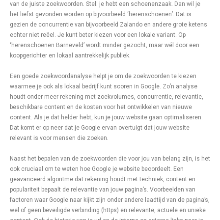
van de juiste zoekwoorden. Stel: je hebt een schoenenzaak. Dan wil je
het liefst gevonden worden op bijvoorbeeld ‘herenschoenen’. Dat is
gezien de concurrentie van bijvoorbeeld Zalando en andere grote ketens
echter niet reëel. Je kunt beter kiezen voor een lokale variant. Op
‘herenschoenen Barneveld’ wordt minder gezocht, maar wél door een
koopgerichter en lokaal aantrekkelijk publiek.
Een goede zoekwoordanalyse helpt je om de zoekwoorden te kiezen
waarmee je ook als lokaal bedrijf kunt scoren in Google. Zo’n analyse
houdt onder meer rekening met zoekvolumes, concurrentie, relevantie,
beschikbare content en de kosten voor het ontwikkelen van nieuwe
content. Als je dat helder hebt, kun je jouw website gaan optimaliseren.
Dat komt er op neer dat je Google ervan overtuigt dat jouw website
relevant is voor mensen die zoeken.
Naast het bepalen van de zoekwoorden die voor jou van belang zijn, is het
ook cruciaal om te weten hoe Google je website beoordeelt. Een
geavanceerd algoritme dat rekening houdt met techniek, content en
populariteit bepaalt de relevantie van jouw pagina’s. Voorbeelden van
factoren waar Google naar kijkt zijn onder andere laadtijd van de pagina’s,
wel of geen beveiligde verbinding (https) en relevante, actuele en unieke