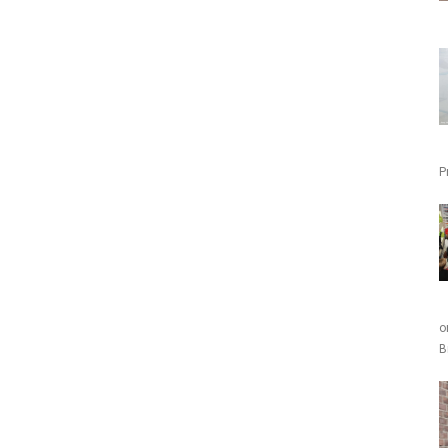
P
o
B