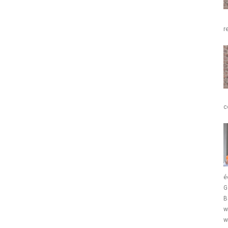
r
c
é
G
B
w
w