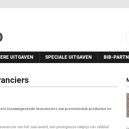
s
ERE UITGAVEN
SPECIALE UITGAVEN
BIB-PART
ranciers
eest toonaangevende leveranciers van promotionele producten en
erancier van het Jaar-award, een prestigieuze vakprijs van vakblad
t