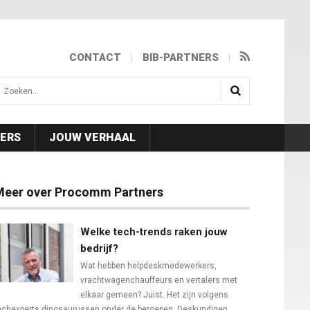
CONTACT
BIB-PARTNERS
isea.search
NERS
JOUW VERHAAL
Meer over Procomm Partners
Welke tech-trends raken jouw
bedrijf?
Wat hebben helpdeskmedewerkers,
vrachtwagenchauffeurs en vertalers met
elkaar gemeen? Juist. Het zijn volgens
echexperts dinosaurussen onder de beroepen. Deskundigen