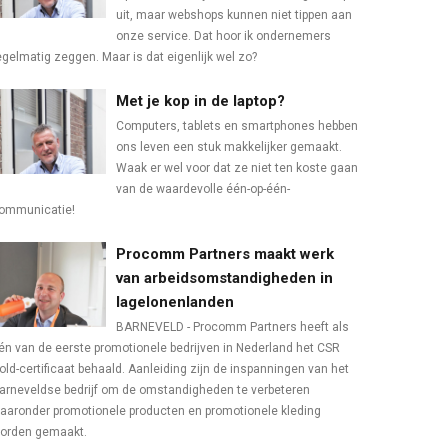
uit, maar webshops kunnen niet tippen aan
onze service. Dat hoor ik ondernemers
egelmatig zeggen. Maar is dat eigenlijk wel zo?
Met je kop in de laptop?
Computers, tablets en smartphones hebben
ons leven een stuk makkelijker gemaakt.
Waak er wel voor dat ze niet ten koste gaan
van de waardevolle één-op-één-
ommunicatie!
Procomm Partners maakt werk
van arbeidsomstandigheden in
lagelonenlanden
BARNEVELD - Procomm Partners heeft als
én van de eerste promotionele bedrijven in Nederland het CSR
old-certificaat behaald. Aanleiding zijn de inspanningen van het
arneveldse bedrijf om de omstandigheden te verbeteren
aaronder promotionele producten en promotionele kleding
orden gemaakt.