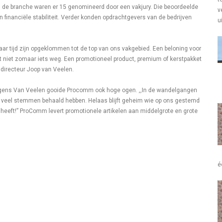
n de branche waren er 15 genomineerd door een vakjury. Die beoordeelde
v
n financiële stabiliteit. Verder konden opdrachtgevers van de bedrijven
u
 jaar tijd zijn opgeklommen tot de top van ons vakgebied. Een beloning voor
t niet zomaar iets weg. Een promotioneel product, premium of kerstpakket
t directeur Joop van Veelen.
volgens Van Veelen gooide Procomm ook hoge ogen. ,,In de wandelgangen
 we veel stemmen behaald hebben. Helaas blijft geheim wie op ons gestemd
 heeft!” ProComm levert promotionele artikelen aan middelgrote en grote
é