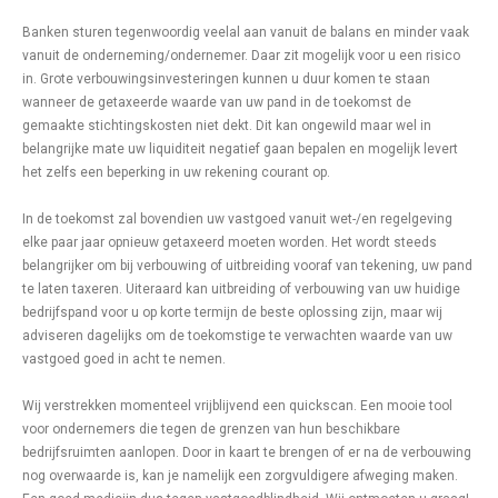
Banken sturen tegenwoordig veelal aan vanuit de balans en minder vaak
vanuit de onderneming/ondernemer. Daar zit mogelijk voor u een risico
in. Grote verbouwingsinvesteringen kunnen u duur komen te staan
wanneer de getaxeerde waarde van uw pand in de toekomst de
gemaakte stichtingskosten niet dekt. Dit kan ongewild maar wel in
belangrijke mate uw liquiditeit negatief gaan bepalen en mogelijk levert
het zelfs een beperking in uw rekening courant op.
In de toekomst zal bovendien uw vastgoed vanuit wet-/en regelgeving
elke paar jaar opnieuw getaxeerd moeten worden. Het wordt steeds
belangrijker om bij verbouwing of uitbreiding vooraf van tekening, uw pand
te laten taxeren. Uiteraard kan uitbreiding of verbouwing van uw huidige
bedrijfspand voor u op korte termijn de beste oplossing zijn, maar wij
adviseren dagelijks om de toekomstige te verwachten waarde van uw
vastgoed goed in acht te nemen.
Wij verstrekken momenteel vrijblijvend een quickscan. Een mooie tool
voor ondernemers die tegen de grenzen van hun beschikbare
bedrijfsruimten aanlopen. Door in kaart te brengen of er na de verbouwing
nog overwaarde is, kan je namelijk een zorgvuldigere afweging maken.